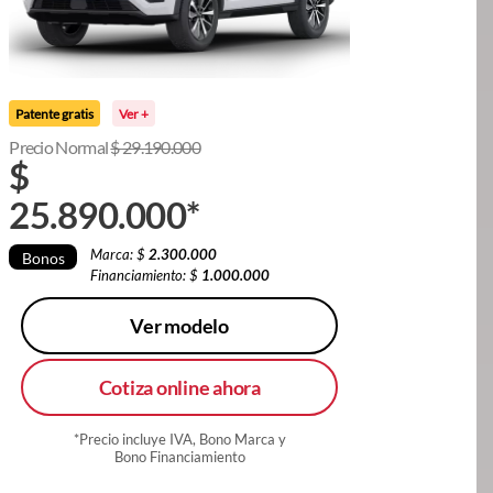
Patente gratis
Ver +
Precio Normal
$
29.190.000
$
25.890.000
*
Marca: $
2.300.000
Bonos
Financiamiento: $
1.000.000
Ver modelo
Cotiza online ahora
*Precio incluye IVA, Bono Marca y
Bono Financiamiento