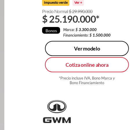
Impuesto verde
Ver +
Precio Normal
$
29.990.000
$
25.190.000
*
Marca: $
3.300.000
Bonos
Financiamiento: $
1.500.000
Ver modelo
Cotiza online ahora
*Precio incluye IVA, Bono Marca y
Bono Financiamiento