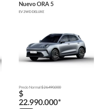
Nuevo ORA 5
EV 2WD DELUXE
Precio Normal
$
26.490.000
$
22.990.000
*