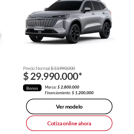
Precio Normal
$
33.990.000
$
29.990.000
*
Marca: $
2.800.000
Bonos
Financiamiento: $
1.200.000
Ver modelo
Cotiza online ahora