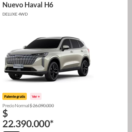
Nuevo Haval H6
DELUXE 4WD
Patente gratis
Ver +
Precio Normal
$
26.090.000
$
22.390.000
*