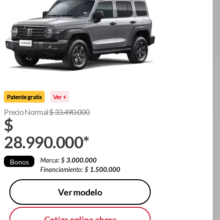
Patente gratis
Ver +
Precio Normal
$
33.490.000
$
28.990.000
*
Marca: $
3.000.000
Bonos
Financiamiento: $
1.500.000
Ver modelo
Cotiza online ahora