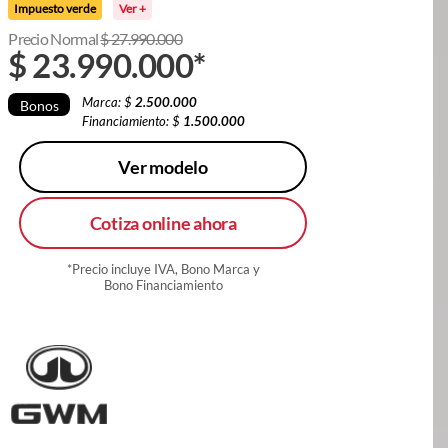
Impuesto verde
Ver +
Precio Normal
$
27.990.000
$
23.990.000
*
Marca: $
2.500.000
Bonos
Financiamiento: $
1.500.000
Ver modelo
Cotiza online ahora
*Precio incluye IVA, Bono Marca y
Bono Financiamiento