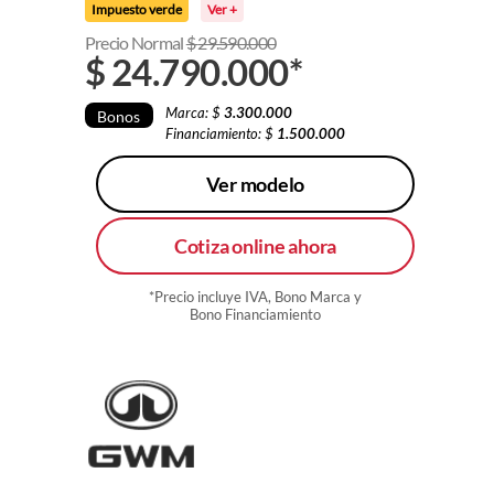
Impuesto verde
Ver +
Precio Normal
$
29.590.000
$
24.790.000
*
Marca: $
3.300.000
Bonos
Financiamiento: $
1.500.000
Ver modelo
Cotiza online ahora
*Precio incluye IVA, Bono Marca y
Bono Financiamiento