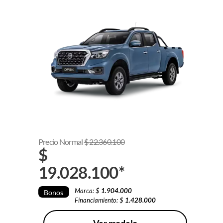
Precio Normal
$
22.360.100
$
19.028.100
*
Marca: $
1.904.000
Bonos
Financiamiento: $
1.428.000
Ver modelo