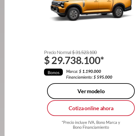
Precio Normal
$
31.523.100
$
29.738.100
*
Marca: $
1.190.000
Bonos
Financiamiento: $
595.000
Ver modelo
Cotiza online ahora
*Precio incluye IVA, Bono Marca y
Bono Financiamiento