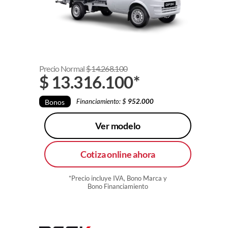
Precio Normal
$
14.268.100
$
13.316.100
*
Financiamiento: $
952.000
Bonos
Ver modelo
Cotiza online ahora
*Precio incluye IVA, Bono Marca y
Bono Financiamiento