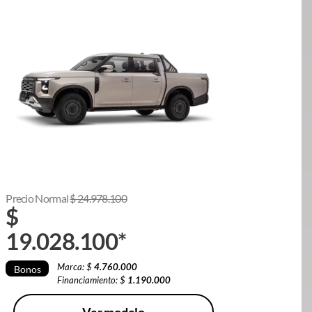
Precio Normal
$
24.978.100
$
19.028.100
*
Marca: $
4.760.000
Bonos
Financiamiento: $
1.190.000
Ver modelo