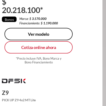
$
20.218.100
*
Marca: $
3.570.000
Bonos
Financiamiento: $
1.190.000
Ver modelo
Cotiza online ahora
*Precio incluye IVA, Bono Marca y
Bono Financiamiento
Z9
PICK UP Z9 4x2 MT Lite