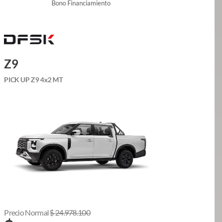
Bono Financiamiento
Z9
PICK UP Z9 4x2 MT
Precio Normal
$
24.978.100