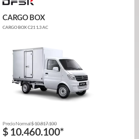
CARGO BOX
CARGO BOX C21 1.3 AC
Precio Normal
$
10.817.100
$
10.460.100
*