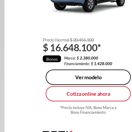
Precio Normal
$
20.456.100
$
16.648.100
*
Marca: $
2.380.000
Bonos
Financiamiento: $
1.428.000
Ver modelo
Cotiza online ahora
*Precio incluye IVA, Bono Marca y
Bono Financiamiento