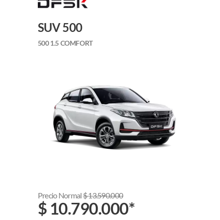
SUV 500
500 1.5 COMFORT
Precio Normal
$
13.590.000
$
10.790.000
*