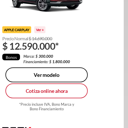
APPLE CARPLAY
Ver +
Precio Normal
$
14.690.000
$
12.590.000
*
Marca: $
300.000
Bonos
Financiamiento: $
1.800.000
Ver modelo
Cotiza online ahora
*Precio incluye IVA, Bono Marca y
Bono Financiamiento