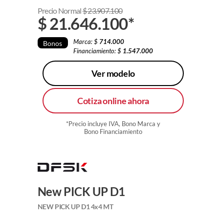
Precio Normal
$
23.907.100
$
21.646.100
*
Marca: $
714.000
Bonos
Financiamiento: $
1.547.000
Ver modelo
Cotiza online ahora
*Precio incluye IVA, Bono Marca y
Bono Financiamiento
New PICK UP D1
NEW PICK UP D1 4x4 MT