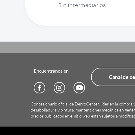
Sin intermediarios
Encuentranos en
Canal de d
Concesionario oficial de DercoCenter, líder en la compra 
desabolladura y pintura, mantenciones mecánica en general
precios publicados en el sitio web están sujetos a modificac