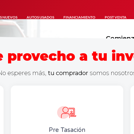
S NUEVOS
AUTOS USADOS
FINANCIAMIENTO
POST VENTA
Comienza
e provecho a tu inv
No esperes más,
tu
comprador
somos nosotro
Pre Tasación