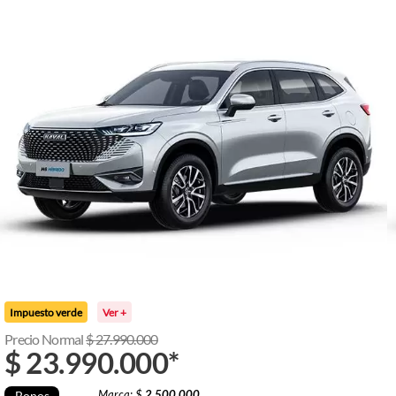
Impuesto verde
Ver +
Precio Normal
$
27.990.000
$
23.990.000
*
Marca: $
2.500.000
Bonos