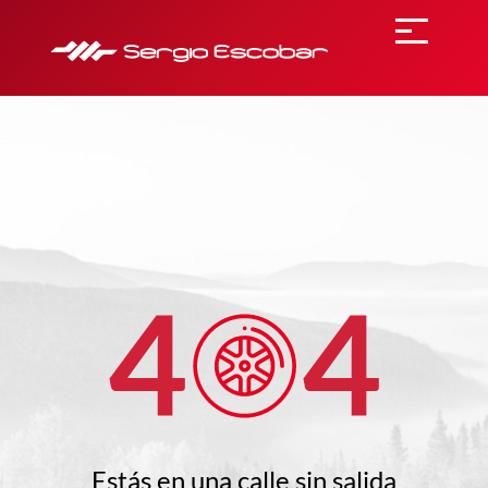
4
4
Estás en una
calle sin salida