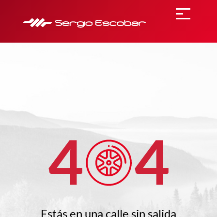
4
4
Estás en una
calle sin salida